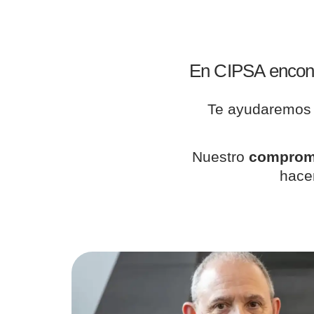
En CIPSA encont
Te ayudaremo
Nuestro
compromi
hace