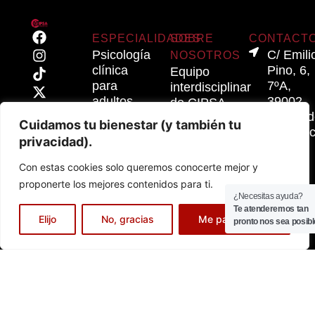
ESPECIALIDADES
SOBRE
CONTACT
Psicología
C/ Emili
NOSOTROS
clínica
Pino, 6,
Equipo
para
7ºA,
interdisciplinar
adultos
39002,
de CIPSA
Santand
Psicóloga
Cuidamos tu bienestar (y también tu
Contacta
cipsa@c
niños y
con
privacidad).
616
2025
adolescentes
nosotros
©
58
Con estas cookies solo queremos conocerte mejor y
LEGALES
CIPSA
Sexología
08
proponerte los mejores contenidos para ti.
SALUD
Privacidad
21
¿Necesitas ayuda?
Terapia
SL
942
Te atenderemos tan
Aviso
EN
WEB
de
Elijo
No, gracias
Me parece bien
pronto nos sea posibl
21
legal
POR
parejas
30
JOAN
y
Cookies
MARCO
12
terapia
familiar