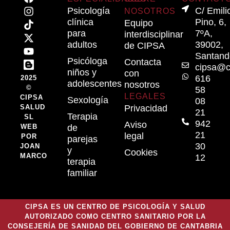
Psicología
C/ Emili
NOSOTROS
clínica
Pino, 6,
Equipo
para
7ºA,
interdisciplinar
adultos
39002,
de CIPSA
Santand
Psicóloga
Contacta
cipsa@c
niños y
con
616
2025
adolescentes
nosotros
©
58
LEGALES
CIPSA
Sexología
08
SALUD
Privacidad
21
Terapia
SL
942
Aviso
WEB
de
21
legal
POR
parejas
30
JOAN
y
Cookies
MARCO
12
terapia
familiar
CIPSA ES UN CENTRO DE PSICOLOGÍA Y SALUD
AUTORIZADO COMO CENTRO SANITARIO POR LA
CONSEJERÍA DE SANIDAD DEL GOBIERNO DE CANTABRIA