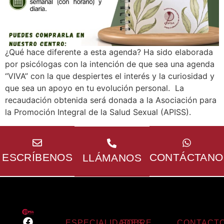
¿Qué hace diferente a esta agenda? Ha sido elaborada
por psicólogas con la intención de que sea una agenda
“VIVA” con la que despiertes el interés y la curiosidad y
que sea un apoyo en tu evolución personal. La
recaudación obtenida será donada a la Asociación para
la Promoción Integral de la Salud Sexual (APISS).
Horario
Te
Lunes a
Te
respondere
viernes
respondemos
10.00-
Lo más
ESCRÍBENOS
CONTÁCTANO
LLÁMANOS
en 24
13.00 y
pronto
horas
16.00-
posible
21.00
ESPECIALIDADES
SOBRE
CONTACT