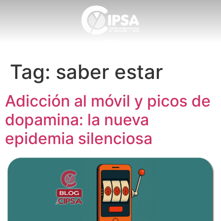
Tag:
saber estar
Adicción al móvil y picos de
dopamina: la nueva
epidemia silenciosa