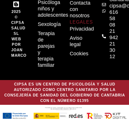
Psicóloga
Contacta
cipsa@c
niños y
con
616
2025
adolescentes
nosotros
©
58
LEGALES
CIPSA
Sexología
08
SALUD
Privacidad
21
Terapia
SL
942
Aviso
WEB
de
21
legal
POR
parejas
30
JOAN
y
Cookies
MARCO
12
terapia
familiar
CIPSA ES UN CENTRO DE PSICOLOGÍA Y SALUD
AUTORIZADO COMO CENTRO SANITARIO POR LA
CONSEJERÍA DE SANIDAD DEL GOBIERNO DE CANTABRIA
CON EL NÚMERO 01395