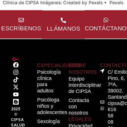
Clínica de CIPSA Imágenes: Created by Pexels • Pexels
Horario
Te
Lunes a
Te
respondere
viernes
respondemos
10.00-
Lo más
ESCRÍBENOS
CONTÁCTANO
LLÁMANOS
en 24
13.00 y
pronto
horas
16.00-
posible
21.00
ESPECIALIDADES
SOBRE
CONTACT
Psicología
C/ Emili
NOSOTROS
clínica
Pino, 6,
Equipo
para
7ºA,
interdisciplinar
adultos
39002,
de CIPSA
Santand
Psicóloga
Contacta
cipsa@c
niños y
con
616
2025
adolescentes
nosotros
©
58
LEGALES
CIPSA
Sexología
08
SALUD
Privacidad