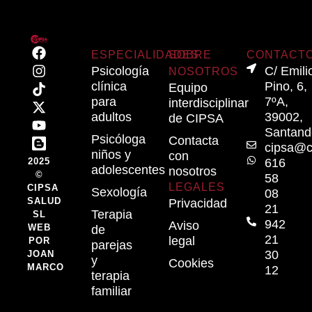
21.00
ESPECIALIDADES
SOBRE
CONTACT
Psicología
C/ Emili
NOSOTROS
clínica
Pino, 6,
Equipo
para
7ºA,
interdisciplinar
adultos
39002,
de CIPSA
Santand
Psicóloga
Contacta
cipsa@c
niños y
con
616
2025
adolescentes
nosotros
©
58
LEGALES
CIPSA
Sexología
08
SALUD
Privacidad
21
Terapia
SL
942
Aviso
WEB
de
21
legal
POR
parejas
30
JOAN
y
Cookies
MARCO
12
terapia
familiar