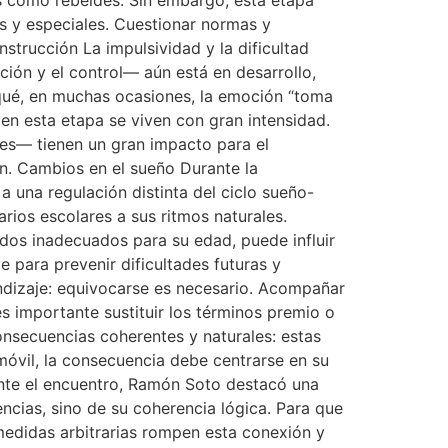
os y especiales. Cuestionar normas y
strucción La impulsividad y la dificultad
ción y el control— aún está en desarrollo,
 qué, en muchas ocasiones, la emoción “toma
 en esta etapa se viven con gran intensidad.
es— tienen un gran impacto para el
en. Cambios en el sueño Durante la
a una regulación distinta del ciclo sueño-
rarios escolares a sus ritmos naturales.
idos inadecuados para su edad, puede influir
e para prevenir dificultades futuras y
endizaje: equivocarse es necesario. Acompañar
 es importante sustituir los términos premio o
onsecuencias coherentes y naturales: estas
móvil, la consecuencia debe centrarse en su
ante el encuentro, Ramón Soto destacó una
ncias, sino de su coherencia lógica. Para que
 medidas arbitrarias rompen esta conexión y