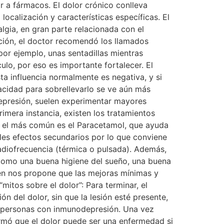
r a fármacos. El dolor crónico conlleva
ocalización y características específicas. El
gia, en gran parte relacionada con el
ación, el doctor recomendó los llamados
or ejemplo, unas sentadillas mientras
lo, por eso es importante fortalecer. El
ta influencia normalmente es negativa, y si
acidad para sobrellevarlo se ve aún más
epresión, suelen experimentar mayores
rimera instancia, existen los tratamientos
s, el más común es el Paracetamol, que ayuda
bles efectos secundarios por lo que conviene
 radiofrecuencia (térmica o pulsada). Además,
 como una buena higiene del sueño, una buena
ien nos propone que las mejoras mínimas y
itos sobre el dolor”: Para terminar, el
n del dolor, sin que la lesión esté presente,
en personas con inmunodepresión. Una vez
firmó que el dolor puede ser una enfermedad si