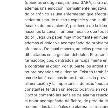
(opioides endógenos, sistema GABA, entre otr
además una emoción, normalmente negativa. Exi
dolor crónico es una enfermedad que afecta a
sedentarismo de nuestra especie y con la dif
“snacks de movimiento”, partiendo de la idea
hacemos la cena). También recalcó que todas 
dolor juega un papel muy importante en nuestr
además el dolor va acompañado de problemas e
afectada . De igual manera, aquellas person
dificultades en la gestión del dolor. El trata
farmacológicos, centrados principalmente en 
a controlar el dolor. Por su parte los antiin
no prolongarlos en el tiempo. Existen también
una de las áreas más importantes es la preve
alimentación y la importancia de esas “peque
constantes tendrán un efecto positivo en noso
Doctor comentó las señales de alarma relacion
el dolor acompañado de fiebre, de pérdida d
reconocidas las señales de alarma, se respond