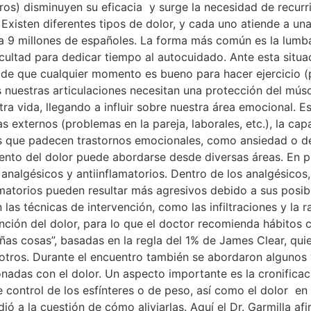
os) disminuyen su eficacia y surge la necesidad de recurri
sten diferentes tipos de dolor, y cada uno atiende a una l
 9 millones de españoles. La forma más común es la lumbal
icultad para dedicar tiempo al autocuidado. Ante esta situ
 de que cualquier momento es bueno para hacer ejercicio (p
nuestras articulaciones necesitan una protección del múscu
a vida, llegando a influir sobre nuestra área emocional. Es
xternos (problemas en la pareja, laborales, etc.), la cap
as que padecen trastornos emocionales, como ansiedad o d
miento del dolor puede abordarse desde diversas áreas. En p
analgésicos y antiinflamatorios. Dentro de los analgésico
flamatorios pueden resultar más agresivos debido a sus posi
 las técnicas de intervención, como las infiltraciones y la
nción del dolor, para lo que el doctor recomienda hábitos
ñas cosas”, basadas en la regla del 1% de James Clear, qu
tros. Durante el encuentro también se abordaron algunos “m
adas con el dolor. Un aspecto importante es la cronificació
e control de los esfínteres o de peso, así como el dolor 
ió a la cuestión de cómo aliviarlas. Aquí el Dr. Garmilla a