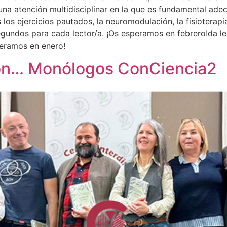
e una atención multidisciplinar en la que es fundamental ade
s los ejercicios pautados, la neuromodulación, la fisiotera
gundos para cada lector/a. ¡Os esperamos en febrero!da le
peramos en enero!
con… Monólogos ConCiencia2