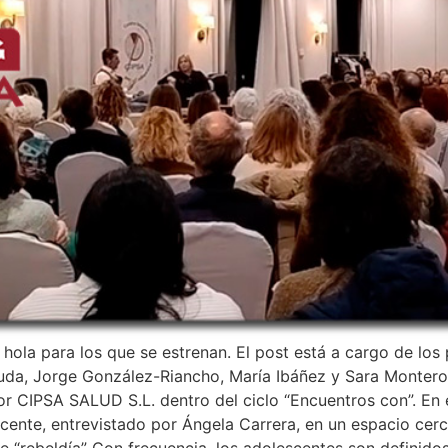
 hola para los que se estrenan. El post está a cargo de lo
luda, Jorge González-Riancho, María Ibáñez y Sara Monter
or CIPSA SALUD S.L. dentro del ciclo “Encuentros con”. En 
cente, entrevistado por Ángela Carrera, en un espacio cer
 de “rebeldía” Con frecuencia, los adolescentes son definid