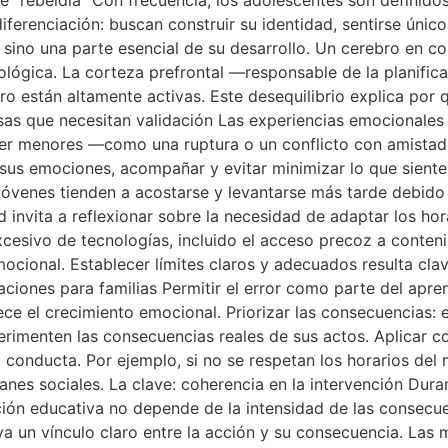
ferenciación: buscan construir su identidad, sentirse únic
ino una parte esencial de su desarrollo. Un cerebro en con
ológica. La corteza prefrontal —responsable de la planifica
ro están altamente activas. Este desequilibrio explica por
nsas que necesitan validación Las experiencias emocionales
cer menores —como una ruptura o un conflicto con amistad
r sus emociones, acompañar y evitar minimizar lo que sient
jóvenes tienden a acostarse y levantarse más tarde debido 
dad invita a reflexionar sobre la necesidad de adaptar los ho
xcesivo de tecnologías, incluido el acceso precoz a conten
ocional. Establecer límites claros y adecuados resulta clav
ciones para familias Permitir el error como parte del apr
vorece el crecimiento emocional. Priorizar las consecuencias:
rimenten las consecuencias reales de sus actos. Aplicar c
 conducta. Por ejemplo, si no se respetan los horarios del 
anes sociales. La clave: coherencia en la intervención Dur
ción educativa no depende de la intensidad de las consecue
ya un vínculo claro entre la acción y su consecuencia. Las