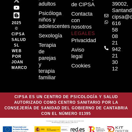
adultos
39002,
de CIPSA
Santand
Psicóloga
Contacta
cipsa@c
niños y
con
616
2025
adolescentes
nosotros
©
58
LEGALES
CIPSA
Sexología
08
SALUD
Privacidad
21
Terapia
SL
942
Aviso
WEB
de
21
legal
POR
parejas
30
JOAN
y
Cookies
MARCO
12
terapia
familiar
CIPSA ES UN CENTRO DE PSICOLOGÍA Y SALUD
AUTORIZADO COMO CENTRO SANITARIO POR LA
CONSEJERÍA DE SANIDAD DEL GOBIERNO DE CANTABRIA
CON EL NÚMERO 01395