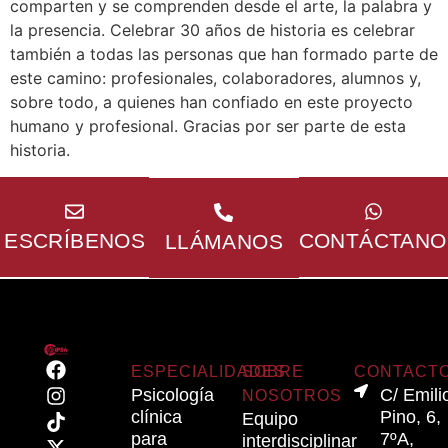
comparten y se comprenden desde el arte, la palabra y
la presencia. Celebrar 30 años de historia es celebrar
también a todas las personas que han formado parte de
este camino: profesionales, colaboradores, alumnos y,
sobre todo, a quienes han confiado en este proyecto
humano y profesional. Gracias por ser parte de esta
historia.
Horario
Te
Lunes a
Te
respondere
viernes
respondemos
10.00-
Lo más
ESCRÍBENOS
CONTÁCTANO
LLÁMANOS
en 24
13.00 y
pronto
horas
16.00-
posible
21.00
ESPECIALIDADES
SOBRE
CONTACT
Psicología
C/ Emili
NOSOTROS
clínica
Pino, 6,
Equipo
para
7ºA,
interdisciplinar