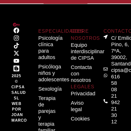
16.00-
posible
21.00
ESPECIALIDADES
SOBRE
CONTACT
Psicología
C/ Emili
NOSOTROS
clínica
Pino, 6,
Equipo
para
7ºA,
interdisciplinar
adultos
39002,
de CIPSA
Santand
Psicóloga
Contacta
cipsa@c
niños y
con
616
2025
adolescentes
nosotros
©
58
LEGALES
CIPSA
Sexología
08
SALUD
Privacidad
21
Terapia
SL
942
Aviso
WEB
de
21
legal
POR
parejas
30
JOAN
y
Cookies
MARCO
12
terapia
familiar